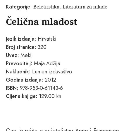
Beletristika
Literatura za mlade
Kategorije:
,
Čelična mladost
Jezik izdanja:
Hrvatski
Broj stranica:
320
Uvez:
Meki
Prevoditelj:
Maja Adžija
Nakladnik:
Lumen izdavaštvo
Godina izdanja:
2012
ISBN:
978-953-0-61143-6
Cijena knjige:
129.00 kn
Ovo je priča o prijateljstvu Anne i Francesce,