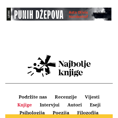
Podržite nas
Recenzije
Vijesti
Knjige
Intervjui
Autori
Eseji
Psihologija
Poezija
Filozofija