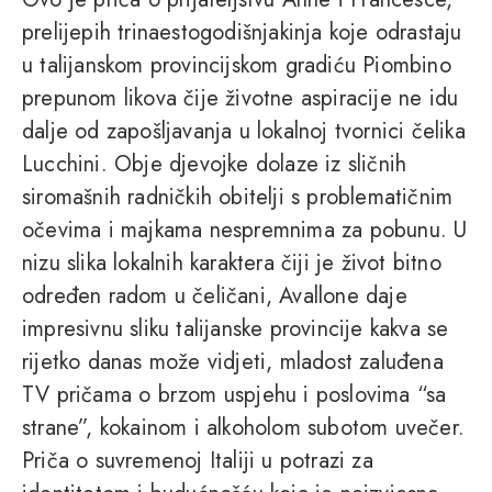
prelijepih trinaestogodišnjakinja koje odrastaju
u talijanskom provincijskom gradiću Piombino
prepunom likova čije životne aspiracije ne idu
dalje od zapošljavanja u lokalnoj tvornici čelika
Lucchini. Obje djevojke dolaze iz sličnih
siromašnih radničkih obitelji s problematičnim
očevima i majkama nespremnima za pobunu. U
nizu slika lokalnih karaktera čiji je život bitno
određen radom u čeličani, Avallone daje
impresivnu sliku talijanske provincije kakva se
rijetko danas može vidjeti, mladost zaluđena
TV pričama o brzom uspjehu i poslovima “sa
strane”, kokainom i alkoholom subotom uvečer.
Priča o suvremenoj Italiji u potrazi za