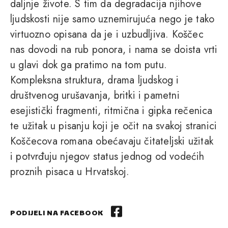
daljnje živote. S tim da degradacija njihove
ljudskosti nije samo uznemirujuća nego je tako
virtuozno opisana da je i uzbudljiva. Koščec
nas dovodi na rub ponora, i nama se doista vrti
u glavi dok ga pratimo na tom putu.
Kompleksna struktura, drama ljudskog i
društvenog urušavanja, britki i pametni
esejistički fragmenti, ritmična i gipka rečenica
te užitak u pisanju koji je očit na svakoj stranici
Koščecova romana obećavaju čitateljski užitak
i potvrđuju njegov status jednog od vodećih
proznih pisaca u Hrvatskoj.
PODIJELI NA FACEBOOK