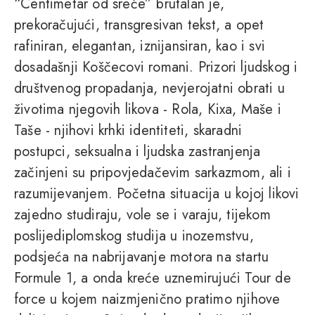
“Centimetar od sreće” brutalan je,
prekoračujući, transgresivan tekst, a opet
rafiniran, elegantan, iznijansiran, kao i svi
dosadašnji Koščecovi romani. Prizori ljudskog i
društvenog propadanja, nevjerojatni obrati u
životima njegovih likova - Rola, Kixa, Maše i
Taše - njihovi krhki identiteti, skaradni
postupci, seksualna i ljudska zastranjenja
začinjeni su pripovjedačevim sarkazmom, ali i
razumijevanjem. Početna situacija u kojoj likovi
zajedno studiraju, vole se i varaju, tijekom
poslijediplomskog studija u inozemstvu,
podsjeća na nabrijavanje motora na startu
Formule 1, a onda kreće uznemirujući Tour de
force u kojem naizmjenično pratimo njihove