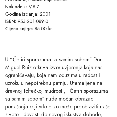
Nakladnik:
V.B.Z.
Godina izdanja:
2001
ISBN:
953-201-089-0
Cijena knjige:
85.00 kn
U “Četiri sporazuma sa samim sobom" Don
Miguel Ruiz otkriva izvor uvjerenja koja nas
ograničavaju, koja nam oduzimaju radost i
uzrokuju nepotrebnu patnju. Utemeljena na
drevnoj toltečkoj mudrosti, “Četiri sporazuma
sa samim sobom" nude moćan obrazac
ponašanja koji vrlo brzo može preobraziti naše
živote i dovesti do novog iskustva slobode,