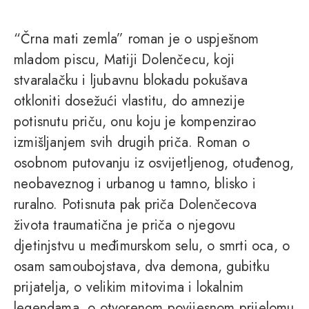
“Črna mati zemla” roman je o uspješnom
mladom piscu, Matiji Dolenčecu, koji
stvaralačku i ljubavnu blokadu pokušava
otkloniti dosežući vlastitu, do amnezije
potisnutu priču, onu koju je kompenzirao
izmišljanjem svih drugih priča. Roman o
osobnom putovanju iz osvijetljenog, otuđenog,
neobaveznog i urbanog u tamno, blisko i
ruralno. Potisnuta pak priča Dolenčecova
života traumatična je priča o njegovu
djetinjstvu u međimurskom selu, o smrti oca, o
osam samoubojstava, dva demona, gubitku
prijatelja, o velikim mitovima i lokalnim
legendama, o otvorenom povijesnom prijelomu