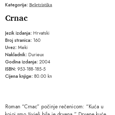
Beletristika
Kategorija:
Crnac
Jezik izdanja:
Hrvatski
Broj stranica:
160
Uvez:
Meki
Nakladnik:
Durieux
Godina izdanja:
2004
ISBN:
953-188-185-5
Cijena knjige:
80.00 kn
Roman “Crnac” počinje rečenicom: “Kuća u
kojoj smo živjeli bila je drvena.” Drvene kuće