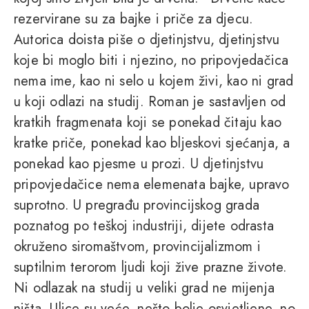
rezervirane su za bajke i priče za djecu.
Autorica doista piše o djetinjstvu, djetinjstvu
koje bi moglo biti i njezino, no pripovjedačica
nema ime, kao ni selo u kojem živi, kao ni grad
u koji odlazi na studij. Roman je sastavljen od
kratkih fragmenata koji se ponekad čitaju kao
kratke priče, ponekad kao bljeskovi sjećanja, a
ponekad kao pjesme u prozi. U djetinjstvu
pripovjedačice nema elemenata bajke, upravo
suprotno. U pregrađu provincijskog grada
poznatog po teškoj industriji, dijete odrasta
okruženo siromaštvom, provincijalizmom i
suptilnim terorom ljudi koji žive prazne živote.
Ni odlazak na studij u veliki grad ne mijenja
ništa. Ulice su veće, nešto bolje osvjetljene, no