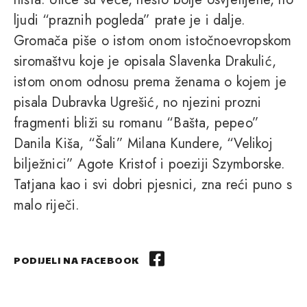
ljudi “praznih pogleda” prate je i dalje.
Gromača piše o istom onom istočnoevropskom
siromaštvu koje je opisala Slavenka Drakulić,
istom onom odnosu prema ženama o kojem je
pisala Dubravka Ugrešić, no njezini prozni
fragmenti bliži su romanu “Bašta, pepeo”
Danila Kiša, “Šali” Milana Kundere, “Velikoj
bilježnici” Agote Kristof i poeziji Szymborske.
Tatjana kao i svi dobri pjesnici, zna reći puno s
malo riječi.
PODIJELI NA FACEBOOK