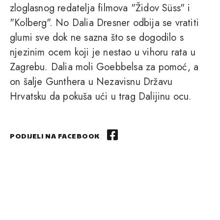
zloglasnog redatelja filmova "Židov Süss" i
"Kolberg". No Dalia Dresner odbija se vratiti
glumi sve dok ne sazna što se dogodilo s
njezinim ocem koji je nestao u vihoru rata u
Zagrebu. Dalia moli Goebbelsa za pomoć, a
on šalje Gunthera u Nezavisnu Državu
Hrvatsku da pokuša ući u trag Dalijinu ocu.
PODIJELI NA FACEBOOK