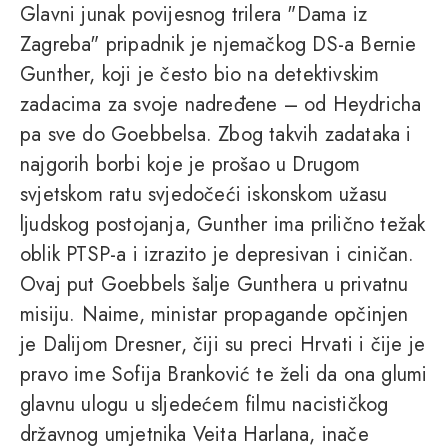
Glavni junak povijesnog trilera "Dama iz
Zagreba" pripadnik je njemačkog DS-a Bernie
Gunther, koji je često bio na detektivskim
zadacima za svoje nadređene – od Heydricha
pa sve do Goebbelsa. Zbog takvih zadataka i
najgorih borbi koje je prošao u Drugom
svjetskom ratu svjedočeći iskonskom užasu
ljudskog postojanja, Gunther ima prilično težak
oblik PTSP-a i izrazito je depresivan i ciničan.
Ovaj put Goebbels šalje Gunthera u privatnu
misiju. Naime, ministar propagande opčinjen
je Dalijom Dresner, čiji su preci Hrvati i čije je
pravo ime Sofija Branković te želi da ona glumi
glavnu ulogu u sljedećem filmu nacističkog
državnog umjetnika Veita Harlana, inače