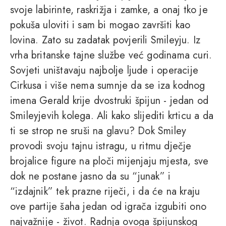
svoje labirinte, raskrižja i zamke, a onaj tko je
pokuša uloviti i sam bi mogao završiti kao
lovina. Zato su zadatak povjerili Smileyju. Iz
vrha britanske tajne službe već godinama curi.
Sovjeti uništavaju najbolje ljude i operacije
Cirkusa i više nema sumnje da se iza kodnog
imena Gerald krije dvostruki špijun - jedan od
Smileyjevih kolega. Ali kako slijediti krticu a da
ti se strop ne sruši na glavu? Dok Smiley
provodi svoju tajnu istragu, u ritmu dječje
brojalice figure na ploči mijenjaju mjesta, sve
dok ne postane jasno da su “junak” i
“izdajnik” tek prazne riječi, i da će na kraju
ove partije šaha jedan od igrača izgubiti ono
najvažnije - život. Radnja ovoga špijunskog