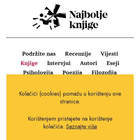
Podržite nas
Recenzije
Vijesti
Knjige
Intervjui
Autori
Eseji
Psihologija
Poezija
Filozofija
Uvjeti korištenja
Pravila o kolačićima
Kolačići (cookies) pomažu u korištenju ove
Pravila privatnosti
Impressum
Kontakt
stranice.
Korištenjem pristajete na korištenje
kolačića.
Saznajte više