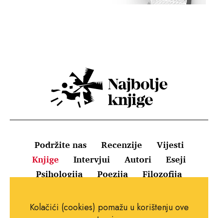
Podržite nas
Recenzije
Vijesti
Knjige
Intervjui
Autori
Eseji
Psihologija
Poezija
Filozofija
Uvjeti korištenja
Pravila o kolačićima
Kolačići (cookies) pomažu u korištenju ove
Pravila privatnosti
Impressum
Kontakt