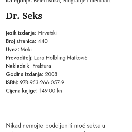
Beletristika
Biografije i memoari
Kategorije:
,
Dr. Seks
Jezik izdanja:
Hrvatski
Broj stranica:
440
Uvez:
Meki
Prevoditelj:
Lara Hölbling Matković
Nakladnik:
Fraktura
Godina izdanja:
2008
ISBN:
978-953-266-057-9
Cijena knjige:
149.00 kn
Nikad nemojte podcijeniti moć seksa u