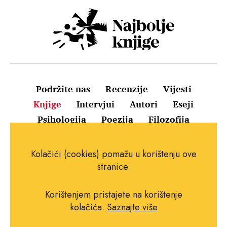
Podržite nas
Recenzije
Vijesti
Knjige
Intervjui
Autori
Eseji
Psihologija
Poezija
Filozofija
Uvjeti korištenja
Pravila o kolačićima
Kolačići (cookies) pomažu u korištenju ove
Pravila privatnosti
Impressum
Kontakt
stranice.
Korištenjem pristajete na korištenje
kolačića.
Saznajte više