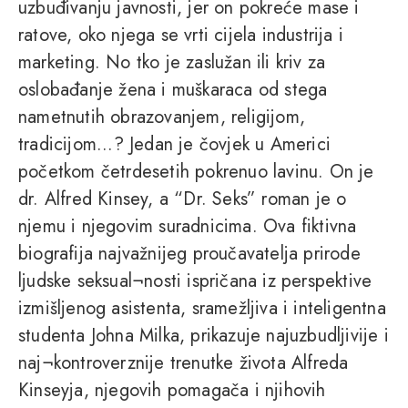
uzbuđivanju javnosti, jer on pokreće mase i
ratove, oko njega se vrti cijela industrija i
marketing. No tko je zaslužan ili kriv za
oslobađanje žena i muškaraca od stega
nametnutih obrazovanjem, religijom,
tradicijom...? Jedan je čovjek u Americi
početkom četrdesetih pokrenuo lavinu. On je
dr. Alfred Kinsey, a “Dr. Seks” roman je o
njemu i njegovim suradnicima. Ova fiktivna
biografija najvažnijeg proučavatelja prirode
ljudske seksual¬nosti ispričana iz perspektive
izmišljenog asistenta, sramežljiva i inteligentna
studenta Johna Milka, prikazuje najuzbudljivije i
naj¬kontroverznije trenutke života Alfreda
Kinseyja, njegovih pomagača i njihovih