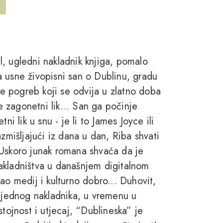
, ugledni nakladnik knjiga, pomalo
 usne živopisni san o Dublinu, gradu
 je pogreb koji se odvija u zlatno doba
je zagonetni lik... San ga počinje
ni lik u snu - je li to James Joyce ili
zmišljajući iz dana u dan, Riba shvati
 Uskoro junak romana shvaća da je
akladništva u današnjem digitalnom
ao medij i kulturno dobro... Duhovit,
i jednog nakladnika, u vremenu u
tojnost i utjecaj, “Dublineska” je