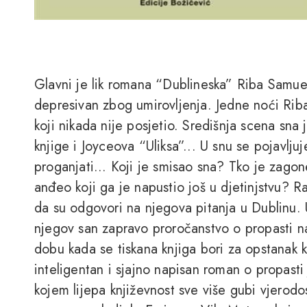
Glavni je lik romana “Dublineska” Riba Samuel
depresivan zbog umirovljenja. Jedne noći Riba
koji nikada nije posjetio. Središnja scena sna
knjige i Joyceova “Uliksa”... U snu se pojavlju
proganjati... Koji je smisao sna? Tko je zagonet
anđeo koji ga je napustio još u djetinjstvu? Ra
da su odgovori na njegova pitanja u Dublinu.
njegov san zapravo proročanstvo o propasti n
dobu kada se tiskana knjiga bori za opstanak k
inteligentan i sjajno napisan roman o propast
kojem lijepa književnost sve više gubi vjerodos