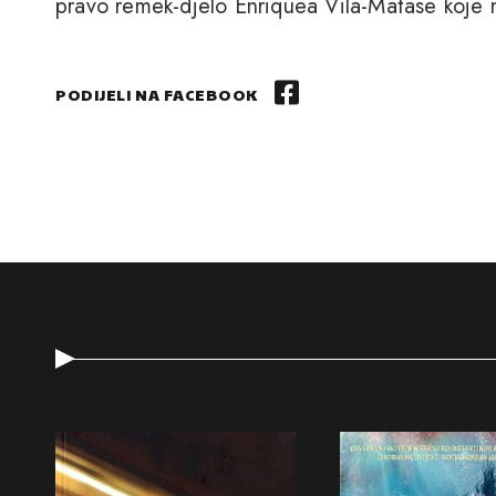
pravo remek-djelo Enriquea Vila-Matase koje n
PODIJELI NA FACEBOOK