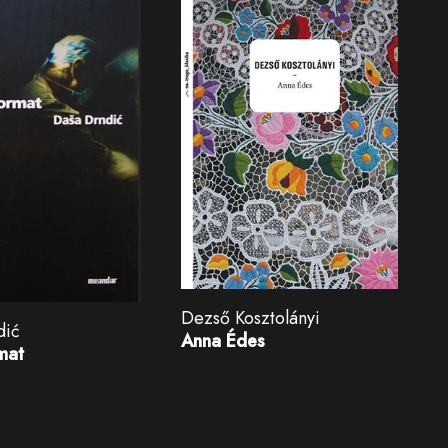
Dezső Kosztolányi
dić
Anna Édes
mat