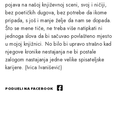
pojava na našoj književnoj sceni, svoj i ničiji,
bez poetičkih dugova, bez potrebe da ikome
pripada, s još i manje želje da nam se dopada.
Što se mene tiče, ne treba više natipkati ni
jednoga slova da bi sačuvao povlašteno mjesto
u mojoj knjižnici. No bilo bi upravo strašno kad
njegove kronike nestajanja ne bi postale
zalogom nastajanja jedne velike spisateljske
karijere. (Ivica Ivanišević)
PODIJELI NA FACEBOOK