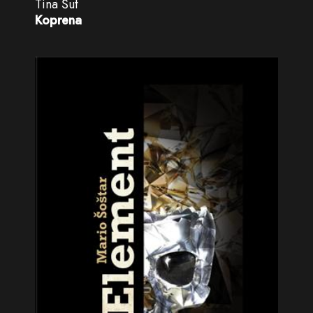
Tina Šut
Koprena