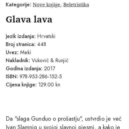
Nove knjige
Beletristika
Kategorije:
,
Glava lava
Jezik izdanja:
Hrvatski
Broj stranica:
448
Uvez:
Meki
Nakladnik:
Vuković & Runjić
Godina izdanja:
2017
ISBN:
978-953-286-152-5
Cijena knjige:
129.00 kn
Da "slaga Gunduo o prošastju", ustvrdio je već
Ivan Slamnig u svojoj slavnoj pjesmi, a kako je