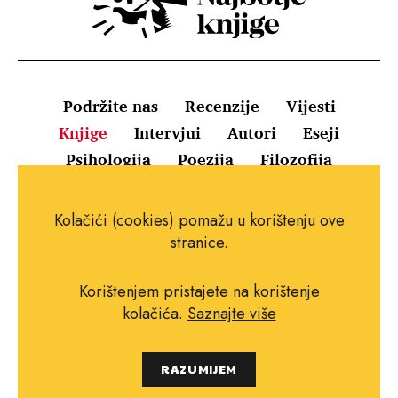
Podržite nas
Recenzije
Vijesti
Knjige
Intervjui
Autori
Eseji
Psihologija
Poezija
Filozofija
Uvjeti korištenja
Pravila o kolačićima
Kolačići (cookies) pomažu u korištenju ove
Pravila privatnosti
Impressum
Kontakt
stranice.
Korištenjem pristajete na korištenje
kolačića.
Saznajte više
Copyright © 2010.-2021. najboljeknjige.com.
RAZUMIJEM
Sva prava pridržana.