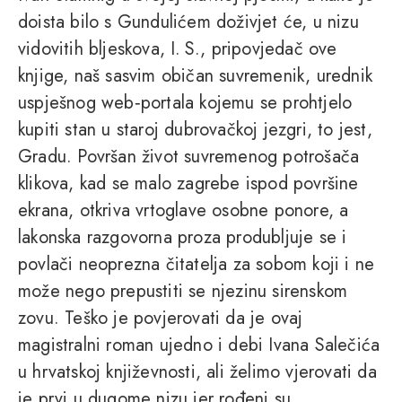
doista bilo s Gundulićem doživjet će, u nizu
vidovitih bljeskova, I. S., pripovjedač ove
knjige, naš sasvim običan suvremenik, urednik
uspješnog web‑portala kojemu se prohtjelo
kupiti stan u staroj dubrovačkoj jezgri, to jest,
Gradu. Površan život suvremenog potrošača
klikova, kad se malo zagrebe ispod površine
ekrana, otkriva vrtoglave osobne ponore, a
lakonska razgovorna proza produbljuje se i
povlači neoprezna čitatelja za sobom koji i ne
može nego prepustiti se njezinu sirenskom
zovu. Teško je povjerovati da je ovaj
magistralni roman ujedno i debi Ivana Salečića
u hrvatskoj književnosti, ali želimo vjerovati da
je prvi u dugome nizu jer rođeni su