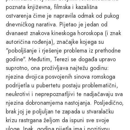
poznata književna, filmska i kazališna
ostvarenja čime je napravila odmak od pukog
dnevničkog narativa. Pijetao je jedan od
dvanaest znakova kineskoga horoskopa (i znak
autoričina rođenja), značajke kojega su
"poboljšanje i rješenje problema iz prethodne
godine". Međutim, Terezi se događa upravo
suprotno, ona proživljava najtežu godinu:
njezina dvojica posvojenih sinova romskoga
podrijetla u pubertetu postaju problematični,
neukrotivi i neprepoznatljivi te nadjačavaju sva
njezina dobronamjerna nastojanja. Posljedično,
brak joj je poljuljan te zapada u stvaralačku
krizu rastrgana željom da ispuni sve svoje
uloge. Ipak, godina pijetla ima i pozitivnu