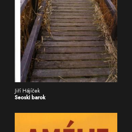
Jiří Hájíček
Seoski barok