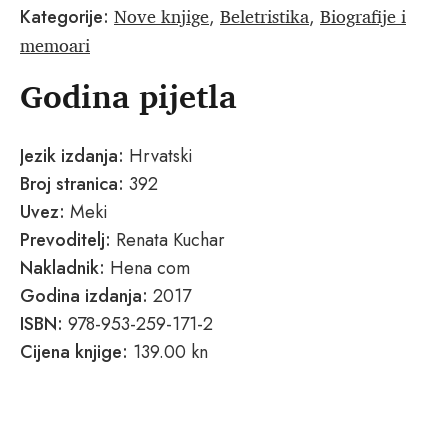
Nove knjige
Beletristika
Biografije i
Kategorije:
,
,
memoari
Godina pijetla
Jezik izdanja:
Hrvatski
Broj stranica:
392
Uvez:
Meki
Prevoditelj:
Renata Kuchar
Nakladnik:
Hena com
Godina izdanja:
2017
ISBN:
978-953-259-171-2
Cijena knjige:
139.00 kn