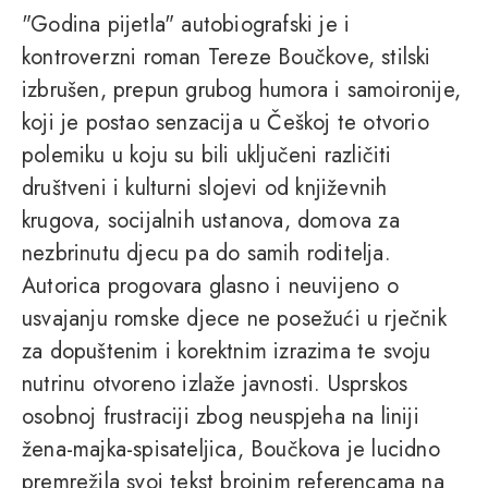
"Godina pijetla" autobiografski je i
kontroverzni roman Tereze Boučkove, stilski
izbrušen, prepun grubog humora i samoironije,
koji je postao senzacija u Češkoj te otvorio
polemiku u koju su bili uključeni različiti
društveni i kulturni slojevi od književnih
krugova, socijalnih ustanova, domova za
nezbrinutu djecu pa do samih roditelja.
Autorica progovara glasno i neuvijeno o
usvajanju romske djece ne posežući u rječnik
za dopuštenim i korektnim izrazima te svoju
nutrinu otvoreno izlaže javnosti. Usprskos
osobnoj frustraciji zbog neuspjeha na liniji
žena-majka-spisateljica, Boučkova je lucidno
premrežila svoj tekst brojnim referencama na