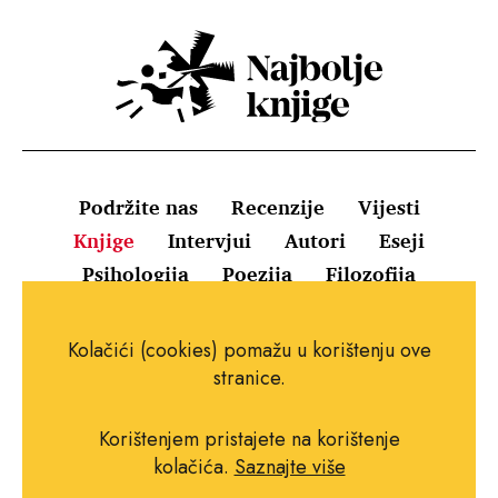
Podržite nas
Recenzije
Vijesti
Knjige
Intervjui
Autori
Eseji
Psihologija
Poezija
Filozofija
Uvjeti korištenja
Pravila o kolačićima
Kolačići (cookies) pomažu u korištenju ove
Pravila privatnosti
Impressum
Kontakt
stranice.
Korištenjem pristajete na korištenje
kolačića.
Saznajte više