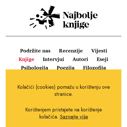
Podržite nas
Recenzije
Vijesti
Knjige
Intervjui
Autori
Eseji
Psihologija
Poezija
Filozofija
Uvjeti korištenja
Pravila o kolačićima
Kolačići (cookies) pomažu u korištenju ove
Pravila privatnosti
Impressum
Kontakt
stranice.
Korištenjem pristajete na korištenje
kolačića.
Saznajte više