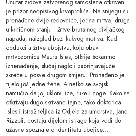
Unutar zidova zatvorenog samostana otkriven
je prizor neopisivog krvoprolića. Na snijegu su
pronađene dvije redovnice, jedna mrtva, druga
u kritičnom stanju - žrtve brutalnog divljačkog
napada, naizgled bez ikakvog motiva. Kad
obdukcija žrtve ubojstva, koju obavi
mrtvozornica Maura Isles, otkrije šokantno
iznenađenje, slučaj naglo i zabrinjavajuće
skreće u posve drugom smjeru. Pronađeno je
tijelo još jedne žene. A netko se svojski
namučio da joj ukloni lice, ruke i noge. Kako se
otkrivaju dugo skrivane tajne, tako doktorica
Isles i istražiteljica iz Odjela za umorstva, Jane
Rizzoli, postaju dijelom istrage koja vodi do
užasne spoznaje o identitetu ubojice...