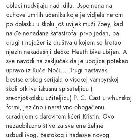
oblaci nadvijaju nad idilu. Uspomena na
duhove umrlih učenika koje je vidjela netom
po dolasku u školu još uvijek muči Zoey, kad
naiđe nenadana katastrofa: prvo jedan, pa
drugi tinejdžer iz društva u kojem se kretao
njezin nekadašnji dečko Heath biva ubijen. A
sve navodi na zaključak da je ubojica potekao
upravo iz Kuće Noći… Drugi nastavak
bestselerskog serijala o visokoj vampyrskoj
školi otkriva iskusnu spisateljicu (i
srednjoškolsku učiteljicu) P. C. Cast u vrhunskoj
formi, jezično i narativno obogaćenu
suradnjom s darovitom kćeri Kristin. Ovo
nezaobilazno štivo za sve one željne
uzbudljivog, žestokog i nadasve novog