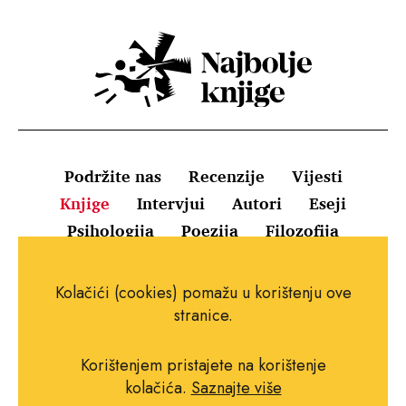
Podržite nas
Recenzije
Vijesti
Knjige
Intervjui
Autori
Eseji
Psihologija
Poezija
Filozofija
Uvjeti korištenja
Pravila o kolačićima
Kolačići (cookies) pomažu u korištenju ove
Pravila privatnosti
Impressum
Kontakt
stranice.
Korištenjem pristajete na korištenje
kolačića.
Saznajte više