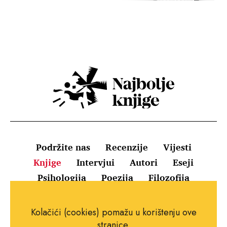
Podržite nas
Recenzije
Vijesti
Knjige
Intervjui
Autori
Eseji
Psihologija
Poezija
Filozofija
Uvjeti korištenja
Pravila o kolačićima
Kolačići (cookies) pomažu u korištenju ove
Pravila privatnosti
Impressum
Kontakt
stranice.