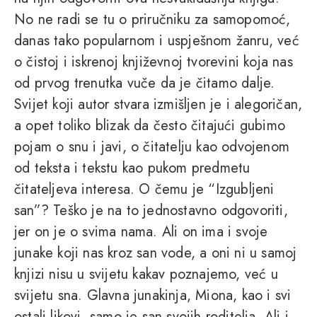
No ne radi se tu o priručniku za samopomoć,
danas tako popularnom i uspješnom žanru, već
o čistoj i iskrenoj književnoj tvorevini koja nas
od prvog trenutka vuče da je čitamo dalje.
Svijet koji autor stvara izmišljen je i alegoričan,
a opet toliko blizak da često čitajući gubimo
pojam o snu i javi, o čitatelju kao odvojenom
od teksta i tekstu kao pukom predmetu
čitateljeva interesa. O čemu je “Izgubljeni
san”? Teško je na to jednostavno odgovoriti,
jer on je o svima nama. Ali on ima i svoje
junake koji nas kroz san vode, a oni ni u samoj
knjizi nisu u svijetu kakav poznajemo, već u
svijetu sna. Glavna junakinja, Miona, kao i svi
ostali likovi, samo je san svojih roditelja. Ali i