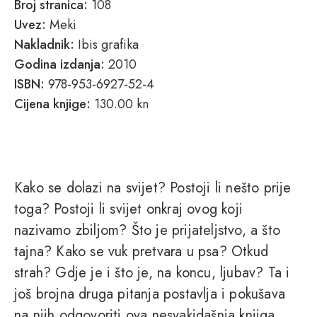
Broj stranica:
108
Uvez:
Meki
Nakladnik:
Ibis grafika
Godina izdanja:
2010
ISBN:
978-953-6927-52-4
Cijena knjige:
130.00 kn
Kako se dolazi na svijet? Postoji li nešto prije
toga? Postoji li svijet onkraj ovog koji
nazivamo zbiljom? Što je prijateljstvo, a što
tajna? Kako se vuk pretvara u psa? Otkud
strah? Gdje je i što je, na koncu, ljubav? Ta i
još brojna druga pitanja postavlja i pokušava
na njih odgovoriti ova nesvakidašnja knjiga.