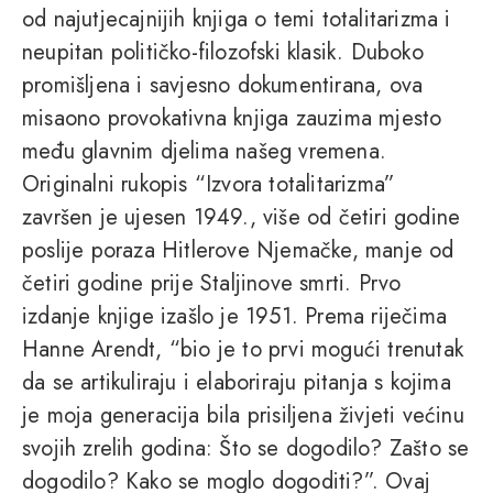
od najutjecajnijih knjiga o temi totalitarizma i
neupitan političko-filozofski klasik. Duboko
promišljena i savjesno dokumentirana, ova
misaono provokativna knjiga zauzima mjesto
među glavnim djelima našeg vremena.
Originalni rukopis “Izvora totalitarizma”
završen je ujesen 1949., više od četiri godine
poslije poraza Hitlerove Njemačke, manje od
četiri godine prije Staljinove smrti. Prvo
izdanje knjige izašlo je 1951. Prema riječima
Hanne Arendt, “bio je to prvi mogući trenutak
da se artikuliraju i elaboriraju pitanja s kojima
je moja generacija bila prisiljena živjeti većinu
svojih zrelih godina: Što se dogodilo? Zašto se
dogodilo? Kako se moglo dogoditi?”. Ovaj