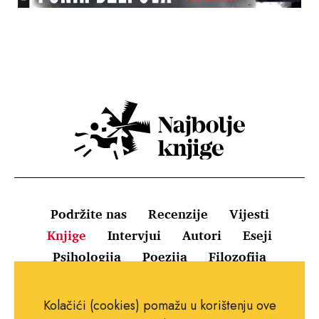
Podržite nas
Recenzije
Vijesti
Knjige
Intervjui
Autori
Eseji
Psihologija
Poezija
Filozofija
Uvjeti korištenja
Pravila o kolačićima
Kolačići (cookies) pomažu u korištenju ove