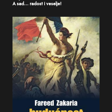
A sad… radost i veselje!