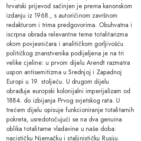
hrvatski prijevod sačinjen je prema kanonskom
izdanju iz 1968., s autoričinom završnom
redakturom i trima predgovorima. Obuhvatna i
iscrpna obrada relevantne teme totalitarizma
okom povjesničara i analitičkom gorljivošću
političkog znanstvenika podijeljena je na tri
velike cjeline: u prvom dijelu Arendt razmatra
uspon antisemitizma u Srednjoj i Zapadnoj
Europi u 19. stoljeću. U drugom dijelu
obrađuje europski kolonijalni imperijalizam od
1884. do izbijanja Prvog svjetskog rata. U
trećem dijelu opisuje funkcioniranje totalitarnih
pokreta, usredotočujući se na dva genuina
oblika totalitarne vladavine u naše doba:
nacističku Njemačku i staljinističku Rusiju.