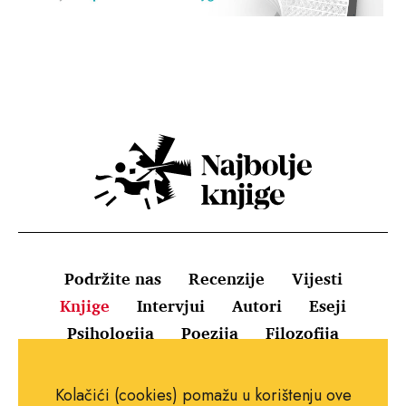
Podržite nas
Recenzije
Vijesti
Knjige
Intervjui
Autori
Eseji
Psihologija
Poezija
Filozofija
Uvjeti korištenja
Pravila o kolačićima
Kolačići (cookies) pomažu u korištenju ove