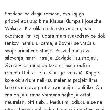
Sazdana od dvaju romana, ova knjiga
pripovijeda sud bine Klausa Klumpa i Josepha
Walsera. Krajolik je isti, isto vrijeme, ista
okosnica: rat koji udara ritam svakodnevice dok
tenkovi haraju ulicama, a čovjek se vraća u
svoje primitivno stanje. Posvud pucnjava,
silovanja, smrt i nasilje. Zavladali su strojevi,
života više nema pa tako ni jasne razlike
između Dobra i Zla. Klaus je izdavač. Knjige
koje objavljuje nalik su malenim projektilima
koje usmjerava protiv ekonomije i politike. On
zna da je u ratna vremena najbolje ostati
neutralan, biti slab... Međutim, odlučuje se na
otpor. Joseph pak radi u tvornici i obožava svoj