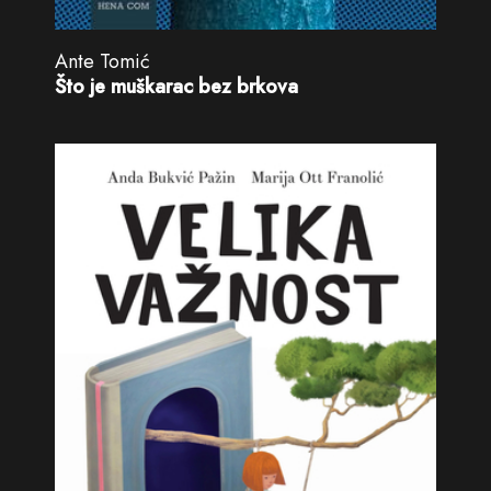
Ante Tomić
Što je muškarac bez brkova