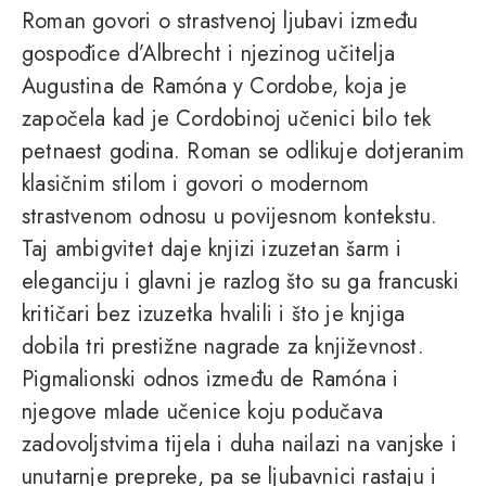
Roman govori o strastvenoj ljubavi između
gospođice d’Albrecht i njezinog učitelja
Augustina de Ramóna y Cordobe, koja je
započela kad je Cordobinoj učenici bilo tek
petnaest godina. Roman se odlikuje dotjeranim
klasičnim stilom i govori o modernom
strastvenom odnosu u povijesnom kontekstu.
Taj ambigvitet daje knjizi izuzetan šarm i
eleganciju i glavni je razlog što su ga francuski
kritičari bez izuzetka hvalili i što je knjiga
dobila tri prestižne nagrade za književnost.
Pigmalionski odnos između de Ramóna i
njegove mlade učenice koju podučava
zadovoljstvima tijela i duha nailazi na vanjske i
unutarnje prepreke, pa se ljubavnici rastaju i