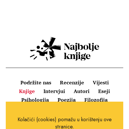
Podržite nas
Recenzije
Vijesti
Knjige
Intervjui
Autori
Eseji
Psihologija
Poezija
Filozofija
Uvjeti korištenja
Pravila o kolačićima
Kolačići (cookies) pomažu u korištenju ove
Pravila privatnosti
Impressum
Kontakt
stranice.