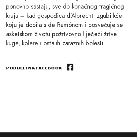
ponovno sastaju, sve do konačnog tragičnog
kraja – kad gospođica d’Albrecht izgubi kćer
koju je dobila s de Ramónom i posvećuje se
asketskom životu požrtvovno liječeći žrtve
kuge, kolere i ostalih zaraznih bolesti.
PODIJELI NA FACEBOOK