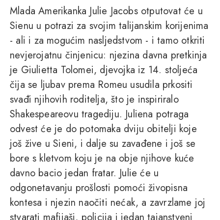
Mlada Amerikanka Julie Jacobs otputovat će u
Sienu u potrazi za svojim talijanskim korijenima
- ali i za mogućim nasljedstvom - i tamo otkriti
nevjerojatnu činjenicu: njezina davna pretkinja
je Giulietta Tolomei, djevojka iz 14. stoljeća
čija se ljubav prema Romeu usudila prkositi
svađi njihovih roditelja, što je inspiriralo
Shakespeareovu tragediju. Juliena potraga
odvest će je do potomaka dviju obitelji koje
još žive u Sieni, i dalje su zavađene i još se
bore s kletvom koju je na obje njihove kuće
davno bacio jedan fratar. Julie će u
odgonetavanju prošlosti pomoći živopisna
kontesa i njezin naočiti nećak, a zavrzlame joj
stvarati mafijaši, policija i jedan tajanstveni