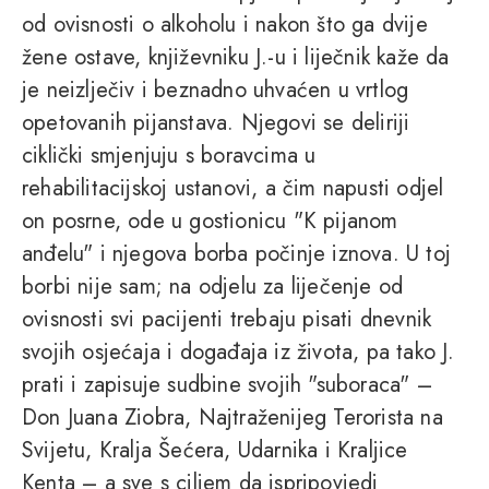
od ovisnosti o alkoholu i nakon što ga dvije
žene ostave, književniku J.-u i liječnik kaže da
je neizlječiv i beznadno uhvaćen u vrtlog
opetovanih pijanstava. Njegovi se deliriji
ciklički smjenjuju s boravcima u
rehabilitacijskoj ustanovi, a čim napusti odjel
on posrne, ode u gostionicu "K pijanom
anđelu" i njegova borba počinje iznova. U toj
borbi nije sam; na odjelu za liječenje od
ovisnosti svi pacijenti trebaju pisati dnevnik
svojih osjećaja i događaja iz života, pa tako J.
prati i zapisuje sudbine svojih "suboraca" –
Don Juana Ziobra, Najtraženijeg Terorista na
Svijetu, Kralja Šećera, Udarnika i Kraljice
Kenta – a sve s ciljem da ispripovjedi