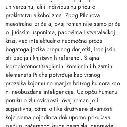
univerzalnu, ali i individualnu priču o
prokletstvu alkoholizma. Zbog Pilchova
maestralna izričaja, ovaj roman nije samo priča
o ljudskim usponima, padovima i stvaralačkoj
krizi, već intelektualno nadmoćna proza
bogatoga jezika prepunog dosjetki, ironijskih
stilizacija i književnih referenci. Sjajna
isprepletenost tragičnih, komičnih i bizarnih
elemenata Pilcha potvrđuje kao vrsnog
prozaika kojemu ne manjka britkog humora kao
ni neobuzdane inteligencije. Uz opću humanu
poruku o zlu ovisnosti, ovaj roman je i
sugestivna, oštra kritika društvene stvarnosti
koja slama pojedinca dok uporno pokušava
izaći iz začaranog kruga besmisla, nepravde i