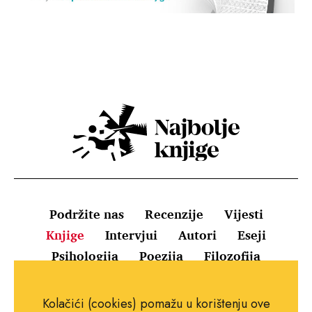
Podržite nas
Recenzije
Vijesti
Knjige
Intervjui
Autori
Eseji
Psihologija
Poezija
Filozofija
Uvjeti korištenja
Pravila o kolačićima
Kolačići (cookies) pomažu u korištenju ove