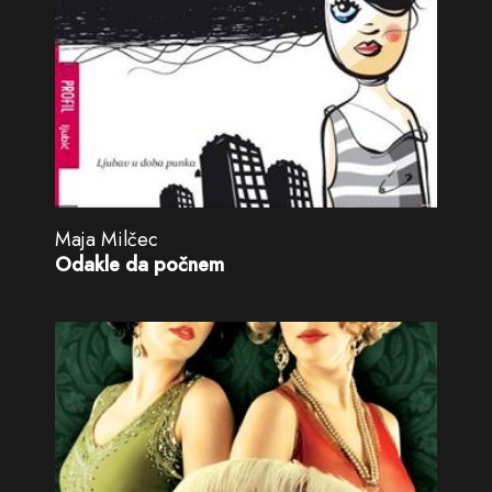
Maja Milčec
Odakle da počnem