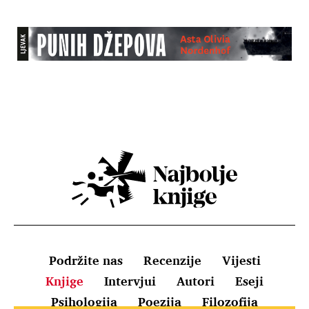
Podržite nas
Recenzije
Vijesti
Knjige
Intervjui
Autori
Eseji
Psihologija
Poezija
Filozofija