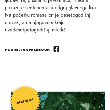
ljubavima, pisanih u prvom licu, Makine
prikazuje sentimentalni odgoj glavnoga lika.
Na početku romana on je desetogodišnji
dječak, a na njegovom kraju
dvadesetpetogodišnji mladić.
PODIJELI NA FACEBOOK