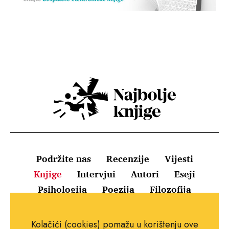
Podržite nas
Recenzije
Vijesti
Knjige
Intervjui
Autori
Eseji
Psihologija
Poezija
Filozofija
Uvjeti korištenja
Pravila o kolačićima
Kolačići (cookies) pomažu u korištenju ove