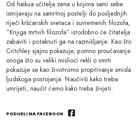
Od haikua učitelja zena u kojima sami sebe
ismijavaju na samrtnoj postelji do posljednjih
riječi kršćanskih svetaca i suvremenih filozofa,
“Knjiga mrtvih filozofa” istodobno će čitatelja
zabaviti i potaknuti ga na razmišljanje. Kao što
Critchley sjajno pokazuje, pomno proučavanje
onoga što su veliki mislioci rekli o smrti
pokazuje se kao životvorno propitivanje smisla
ljudskoga postojanja. Naučivši kako treba
umrijeti, naučit ćemo kako treba živjeti.
PODIJELI NA FACEBOOK