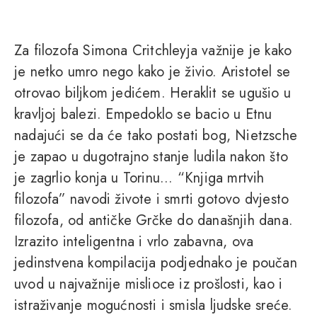
Za filozofa Simona Critchleyja važnije je kako
je netko umro nego kako je živio. Aristotel se
otrovao biljkom jedićem. Heraklit se ugušio u
kravljoj balezi. Empedoklo se bacio u Etnu
nadajući se da će tako postati bog, Nietzsche
je zapao u dugotrajno stanje ludila nakon što
je zagrlio konja u Torinu... “Knjiga mrtvih
filozofa” navodi živote i smrti gotovo dvjesto
filozofa, od antičke Grčke do današnjih dana.
Izrazito inteligentna i vrlo zabavna, ova
jedinstvena kompilacija podjednako je poučan
uvod u najvažnije mislioce iz prošlosti, kao i
istraživanje mogućnosti i smisla ljudske sreće.