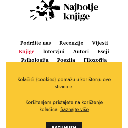
Podržite nas
Recenzije
Vijesti
Knjige
Intervjui
Autori
Eseji
Psihologija
Poezija
Filozofija
Uvjeti korištenja
Pravila o kolačićima
Kolačići (cookies) pomažu u korištenju ove
Pravila privatnosti
Impressum
Kontakt
stranice.
Korištenjem pristajete na korištenje
kolačića.
Saznajte više
Copyright © 2010.-2021. najboljeknjige.com.
RAZUMIJEM