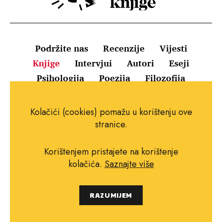
Podržite nas
Recenzije
Vijesti
Knjige
Intervjui
Autori
Eseji
Psihologija
Poezija
Filozofija
Uvjeti korištenja
Pravila o kolačićima
Kolačići (cookies) pomažu u korištenju ove
Pravila privatnosti
Impressum
Kontakt
stranice.
Korištenjem pristajete na korištenje
kolačića.
Saznajte više
Copyright © 2010.-2021. najboljeknjige.com.
RAZUMIJEM
Sva prava pridržana.