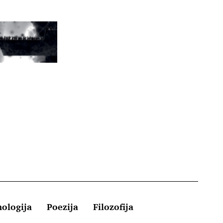
hologija
Poezija
Filozofija