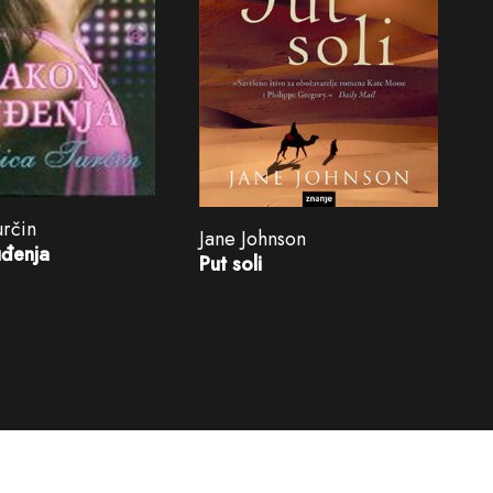
určin
Jane Johnson
đenja
Put soli