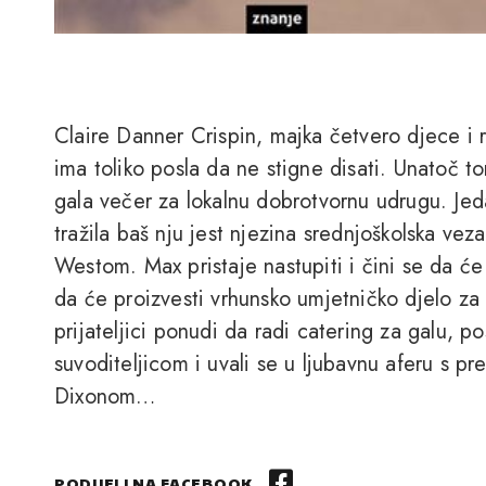
Claire Danner Crispin, majka četvero djece i r
ima toliko posla da ne stigne disati. Unatoč 
gala večer za lokalnu dobrotvornu udrugu. Jed
tražila baš nju jest njezina srednjoškolska v
Westom. Max pristaje nastupiti i čini se da će
da će proizvesti vrhunsko umjetničko djelo za 
prijateljici ponudi da radi catering za galu,
suvoditeljicom i uvali se u ljubavnu aferu s 
Dixonom…
PODIJELI NA FACEBOOK