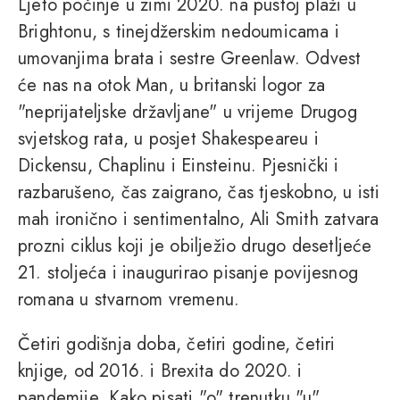
Ljeto počinje u zimi 2020. na pustoj plaži u
Brightonu, s tinejdžerskim nedoumicama i
umovanjima brata i sestre Greenlaw. Odvest
će nas na otok Man, u britanski logor za
"neprijateljske državljane" u vrijeme Drugog
svjetskog rata, u posjet Shakespeareu i
Dickensu, Chaplinu i Einsteinu. Pjesnički i
razbarušeno, čas zaigrano, čas tjeskobno, u isti
mah ironično i sentimentalno, Ali Smith zatvara
prozni ciklus koji je obilježio drugo desetljeće
21. stoljeća i inaugurirao pisanje povijesnog
romana u stvarnom vremenu.
Četiri godišnja doba, četiri godine, četiri
knjige, od 2016. i Brexita do 2020. i
pandemije. Kako pisati "o" trenutku "u"