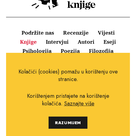
Podržite nas
Recenzije
Vijesti
Knjige
Intervjui
Autori
Eseji
Psihologija
Poezija
Filozofija
Uvjeti korištenja
Pravila o kolačićima
Kolačići (cookies) pomažu u korištenju ove
Pravila privatnosti
Impressum
Kontakt
stranice.
Korištenjem pristajete na korištenje
kolačića.
Saznajte više
Copyright © 2010.-2021. najboljeknjige.com.
RAZUMIJEM
Sva prava pridržana.