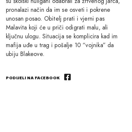
su školski huligani odabrali za žrtvenog jarca,
pronalazi način da im se osveti i pokrene
unosan posao. Obitelj prati i vjerni pas
Malavita koji će u priči odigrati malu, ali
ključnu ulogu. Situacija se komplicira kad im
mafija uđe u trag i pošalje 10 “vojnika” da
ubiju Blakeove.
PODIJELI NA FACEBOOK