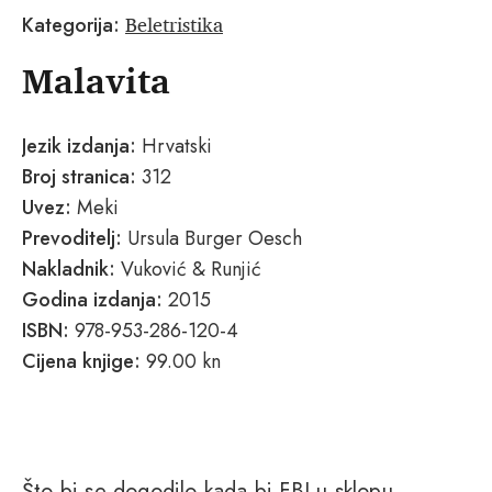
Beletristika
Kategorija:
Malavita
Jezik izdanja:
Hrvatski
Broj stranica:
312
Uvez:
Meki
Prevoditelj:
Ursula Burger Oesch
Nakladnik:
Vuković & Runjić
Godina izdanja:
2015
ISBN:
978-953-286-120-4
Cijena knjige:
99.00 kn
Što bi se dogodilo kada bi FBI u sklopu