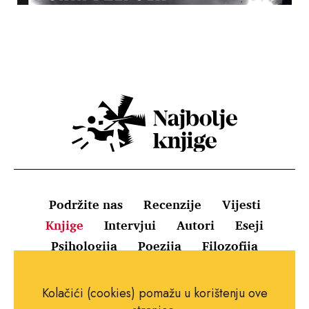
Podržite nas
Recenzije
Vijesti
Knjige
Intervjui
Autori
Eseji
Psihologija
Poezija
Filozofija
Uvjeti korištenja
Pravila o kolačićima
Kolačići (cookies) pomažu u korištenju ove
Pravila privatnosti
Impressum
Kontakt