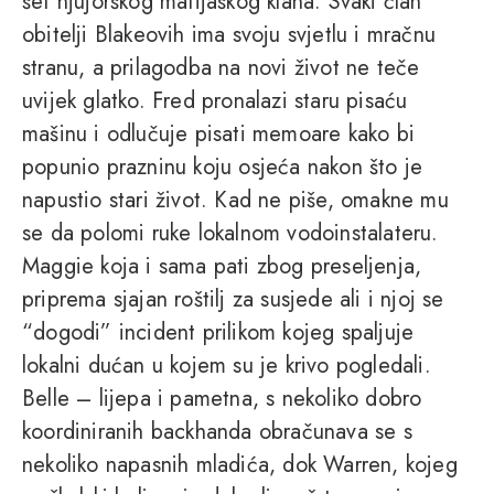
šef njujorškog mafijaškog klana. Svaki član
obitelji Blakeovih ima svoju svjetlu i mračnu
stranu, a prilagodba na novi život ne teče
uvijek glatko. Fred pronalazi staru pisaću
mašinu i odlučuje pisati memoare kako bi
popunio prazninu koju osjeća nakon što je
napustio stari život. Kad ne piše, omakne mu
se da polomi ruke lokalnom vodoinstalateru.
Maggie koja i sama pati zbog preseljenja,
priprema sjajan roštilj za susjede ali i njoj se
“dogodi” incident prilikom kojeg spaljuje
lokalni dućan u kojem su je krivo pogledali.
Belle – lijepa i pametna, s nekoliko dobro
koordiniranih backhanda obračunava se s
nekoliko napasnih mladića, dok Warren, kojeg