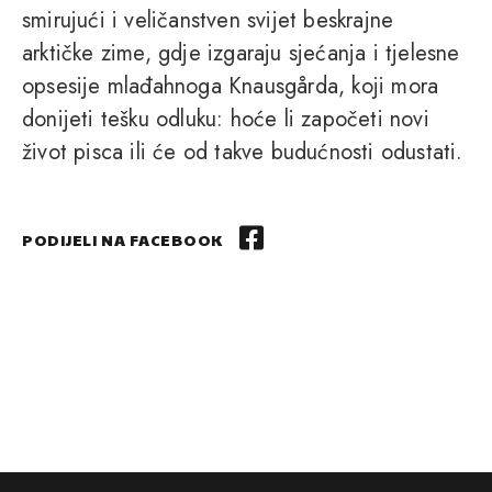
smirujući i veličanstven svijet beskrajne
arktičke zime, gdje izgaraju sjećanja i tjelesne
opsesije mlađahnoga Knausgårda, koji mora
donijeti tešku odluku: hoće li započeti novi
život pisca ili će od takve budućnosti odustati.
PODIJELI NA FACEBOOK