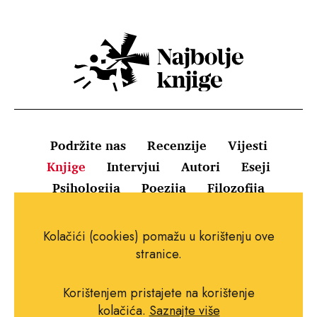
Podržite nas
Recenzije
Vijesti
Knjige
Intervjui
Autori
Eseji
Psihologija
Poezija
Filozofija
Uvjeti korištenja
Pravila o kolačićima
Kolačići (cookies) pomažu u korištenju ove
Pravila privatnosti
Impressum
Kontakt
stranice.
Korištenjem pristajete na korištenje
kolačića.
Saznajte više