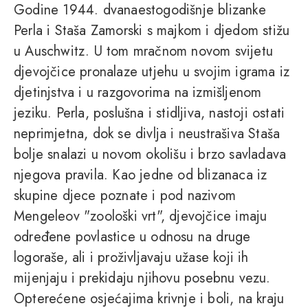
Godine 1944. dvanaestogodišnje blizanke
Perla i Staša Zamorski s majkom i djedom stižu
u Auschwitz. U tom mračnom novom svijetu
djevojčice pronalaze utjehu u svojim igrama iz
djetinjstva i u razgovorima na izmišljenom
jeziku. Perla, poslušna i stidljiva, nastoji ostati
neprimjetna, dok se divlja i neustrašiva Staša
bolje snalazi u novom okolišu i brzo savladava
njegova pravila. Kao jedne od blizanaca iz
skupine djece poznate i pod nazivom
Mengeleov "zoološki vrt", djevojčice imaju
određene povlastice u odnosu na druge
logoraše, ali i proživljavaju užase koji ih
mijenjaju i prekidaju njihovu posebnu vezu.
Opterećene osjećajima krivnje i boli, na kraju