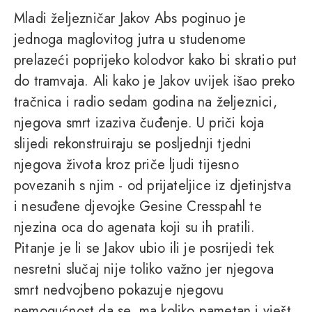
Mladi željezničar Jakov Abs poginuo je
jednoga maglovitog jutra u studenome
prelazeći poprijeko kolodvor kako bi skratio put
do tramvaja. Ali kako je Jakov uvijek išao preko
tračnica i radio sedam godina na željeznici,
njegova smrt izaziva čuđenje. U priči koja
slijedi rekonstruiraju se posljednji tjedni
njegova života kroz priče ljudi tijesno
povezanih s njim - od prijateljice iz djetinjstva
i nesuđene djevojke Gesine Cresspahl te
njezina oca do agenata koji su ih pratili.
Pitanje je li se Jakov ubio ili je posrijedi tek
nesretni slučaj nije toliko važno jer njegova
smrt nedvojbeno pokazuje njegovu
nemogućnost da se, ma koliko pametan i vješt