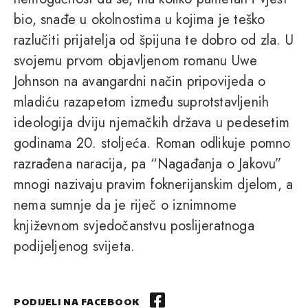
bio, snađe u okolnostima u kojima je teško
razlučiti prijatelja od špijuna te dobro od zla. U
svojemu prvom objavljenom romanu Uwe
Johnson na avangardni način pripovijeda o
mladiću razapetom između suprotstavljenih
ideologija dviju njemačkih država u pedesetim
godinama 20. stoljeća. Roman odlikuje pomno
razrađena naracija, pa “Nagađanja o Jakovu”
mnogi nazivaju pravim foknerijanskim djelom, a
nema sumnje da je riječ o iznimnome
književnom svjedočanstvu poslijeratnoga
podijeljenog svijeta.
PODIJELI NA FACEBOOK