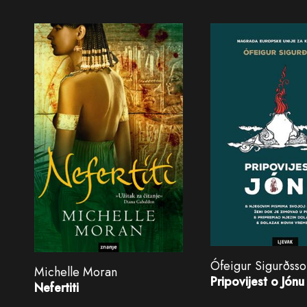
Ófeigur Sigurðsso
Michelle Moran
Pripovijest o Jónu
Nefertiti