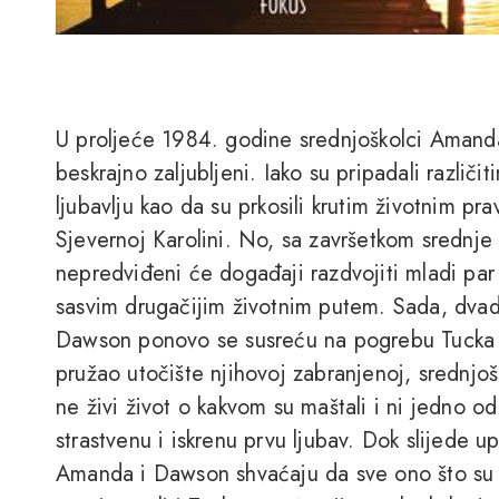
U proljeće 1984. godine srednjoškolci Amanda
beskrajno zaljubljeni. Iako su pripadali različ
ljubavlju kao da su prkosili krutim životnim p
Sjevernoj Karolini. No, sa završetkom srednje 
nepredviđeni će događaji razdvojiti mladi par 
sasvim drugačijim životnim putem. Sada, dvad
Dawson ponovo se susreću na pogrebu Tucka H
pružao utočište njihovoj zabranjenoj, srednjoš
ne živi život o kakvom su maštali i ni jedno o
strastvenu i iskrenu prvu ljubav. Dok slijede u
Amanda i Dawson shvaćaju da sve ono što su mi