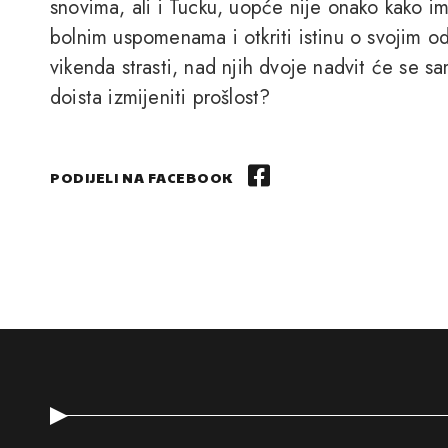
snovima, ali i Tucku, uopće nije onako kako im s
bolnim uspomenama i otkriti istinu o svojim 
vikenda strasti, nad njih dvoje nadvit će se s
doista izmijeniti prošlost?
PODIJELI NA FACEBOOK