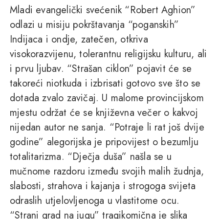
Mladi evangelički svećenik “Robert Aghion”
odlazi u misiju pokrštavanja “poganskih”
Indijaca i ondje, zatečen, otkriva
visokorazvijenu, tolerantnu religijsku kulturu, ali
i prvu ljubav. “Strašan ciklon” pojavit će se
takoreći niotkuda i izbrisati gotovo sve što se
dotada zvalo zavičaj. U malome provincijskom
mjestu održat će se književna večer o kakvoj
nijedan autor ne sanja. “Potraje li rat još dvije
godine” alegorijska je pripovijest o bezumlju
totalitarizma. “Dječja duša” našla se u
mučnome razdoru između svojih malih žudnja,
slabosti, strahova i kajanja i strogoga svijeta
odraslih utjelovljenoga u vlastitome ocu.
“Strani grad na jugu” tragikomična je slika