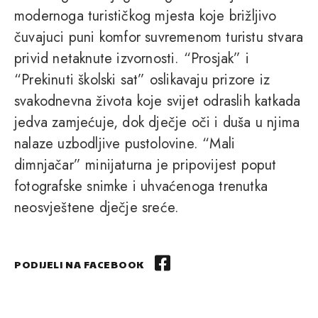
modernoga turističkog mjesta koje brižljivo
čuvajuci puni komfor suvremenom turistu stvara
privid netaknute izvornosti. “Prosjak” i
“Prekinuti školski sat” oslikavaju prizore iz
svakodnevna života koje svijet odraslih katkada
jedva zamjećuje, dok dječje oči i duša u njima
nalaze uzbodljive pustolovine. “Mali
dimnjačar” minijaturna je pripovijest poput
fotografske snimke i uhvaćenoga trenutka
neosvještene dječje sreće.
PODIJELI NA FACEBOOK