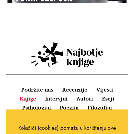
Podržite nas
Recenzije
Vijesti
Knjige
Intervjui
Autori
Eseji
Psihologija
Poezija
Filozofija
Uvjeti korištenja
Pravila o kolačićima
Kolačići (cookies) pomažu u korištenju ove