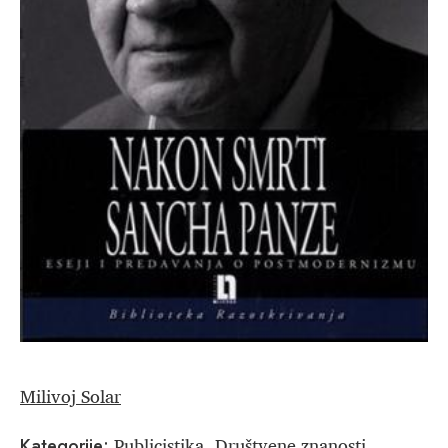
Milivoj Solar
Publicistika
Društvene znanosti
Kategorije:
,
,