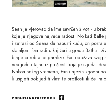
Sean je vjerovao da ima savršen život - u brak
koja je njegova najveća radost. No kad Belle
i zatraži od Seana da napusti kuću, on postaj
slomljen. Fan radi u knjižari u gradu Bathu i 
blage cerebralne paralize. Fan obožava svog sin
neugodnu tajnu iz prošlosti koja je izjeda. Se
Nakon nekog vremena, Fan i njezin zgodni pods
li uspjeti pobijediti vlastite prošlosti ili će i
PODIJELI NA FACEBOOK