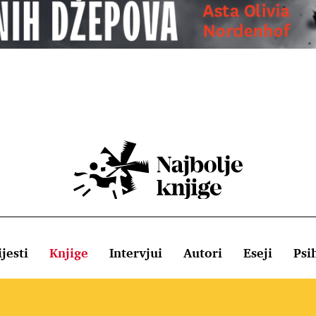
jesti
Knjige
Intervjui
Autori
Eseji
Psi
ištenja
Pravila o kolačićima
Pravila privatnosti
Impressum