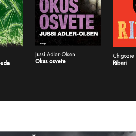
Jussi Adler-Olsen
Chigozie
Okus osvete
Ribari
buda