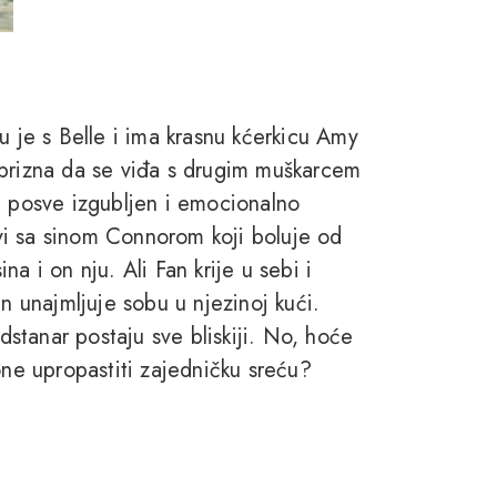
u je s Belle i ima krasnu kćerkicu Amy
 prizna da se viđa s drugim muškarcem
e posve izgubljen i emocionalno
živi sa sinom Connorom koji boluje od
a i on nju. Ali Fan krije u sebi i
an unajmljuje sobu u njezinoj kući.
tanar postaju sve bliskiji. No, hoće
m one upropastiti zajedničku sreću?