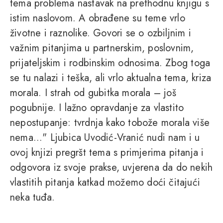
tema problema nastavak na prethodnu knjigu s
istim naslovom. A obrađene su teme vrlo
životne i raznolike. Govori se o ozbiljnim i
važnim pitanjima u partnerskim, poslovnim,
prijateljskim i rodbinskim odnosima. Zbog toga
se tu nalazi i teška, ali vrlo aktualna tema, kriza
morala. I strah od gubitka morala – još
pogubnije. I lažno opravdanje za vlastito
nepostupanje: tvrdnja kako tobože morala više
nema..." Ljubica Uvodić-Vranić nudi nam i u
ovoj knjizi pregršt tema s primjerima pitanja i
odgovora iz svoje prakse, uvjerena da do nekih
vlastitih pitanja katkad možemo doći čitajući
neka tuđa.