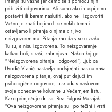
Pitanja su važna jer ćemo se s pomoću njih
približiti odgovorima. Ali samo ako ih uspijemo
postaviti ili barem naslutiti, ako ne i izgovoriti.
Važno je znati bojimo li se nekih tema i
ostavljamo li pitanja o njima dirljivo
neizgovorenima. Pitanja kao da vise u zraku.
Tu su, a nisu izgovorena. To neizgovaranje
katkad boli, straši, zabrinjava. Nakon knjige
"Neizgovorena pitanja i odgovori", Ljubica
Uvodić-Vranić nastavlja podsjećati nas na naša
neizgovorena pitanja, ovaj put dajući im i
psihologične odgovore, u skladu s naslovom
svoje donedavne kolumne u Večernjem listu.
Kako primjećuje dr. sc. Rea Fulgosi Masnjak:
"Ova neizgovorena pitanja su i po težini i vrsti