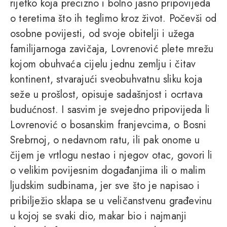
rijetko koja precizno i bolno jasno pripovijeda
o teretima što ih teglimo kroz život. Počevši od
osobne povijesti, od svoje obitelji i užega
familijarnoga zavičaja, Lovrenović plete mrežu
kojom obuhvaća cijelu jednu zemlju i čitav
kontinent, stvarajući sveobuhvatnu sliku koja
seže u prošlost, opisuje sadašnjost i ocrtava
budućnost. I sasvim je svejedno pripovijeda li
Lovrenović o bosanskim franjevcima, o Bosni
Srebrnoj, o nedavnom ratu, ili pak onome u
čijem je vrtlogu nestao i njegov otac, govori li
o velikim povijesnim događanjima ili o malim
ljudskim sudbinama, jer sve što je napisao i
pribilježio sklapa se u veličanstvenu građevinu
u kojoj se svaki dio, makar bio i najmanji