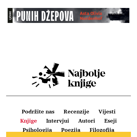
Podržite nas
Recenzije
Vijesti
Knjige
Intervjui
Autori
Eseji
Psihologija
Poezija
Filozofija