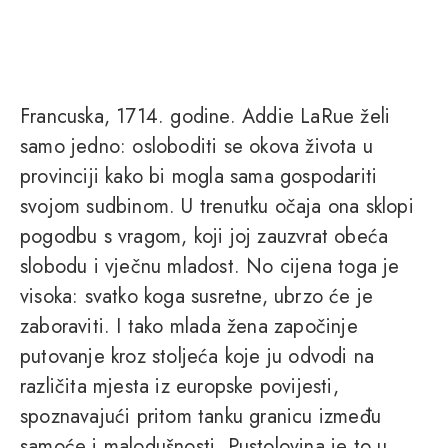
Francuska, 1714. godine. Addie LaRue želi
samo jedno: osloboditi se okova života u
provinciji kako bi mogla sama gospodariti
svojom sudbinom. U trenutku očaja ona sklopi
pogodbu s vragom, koji joj zauzvrat obeća
slobodu i vječnu mladost. No cijena toga je
visoka: svatko koga susretne, ubrzo će je
zaboraviti. I tako mlada žena započinje
putovanje kroz stoljeća koje ju odvodi na
različita mjesta iz europske povijesti,
spoznavajući pritom tanku granicu između
samoće i malodušnosti. Pustolovina je to u