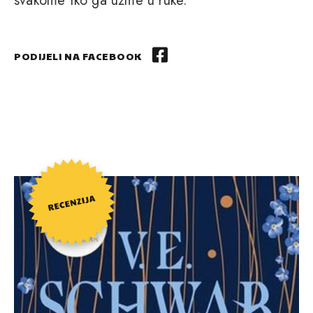
svakome tko ga uzme u ruke.
PODIJELI NA FACEBOOK