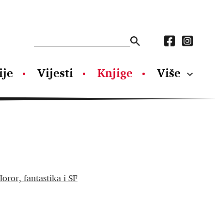
ije
Vijesti
Knjige
Više
oror, fantastika i SF