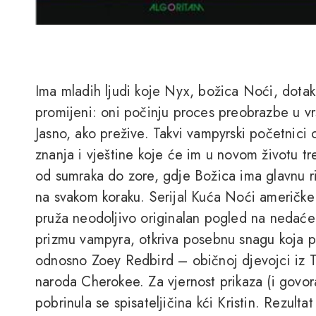
Ima mladih ljudi koje Nyx, božica Noći, dotak
promijeni: oni počinju proces preobrazbe u vr
Jasno, ako prežive. Takvi vampyrski početnici
znanja i vještine koje će im u novom životu tr
od sumraka do zore, gdje Božica ima glavnu rij
na svakom koraku. Serijal Kuća Noći američke sp
pruža neodoljivo originalan pogled na nedaće 
prizmu vampyra, otkriva posebnu snagu koja 
odnosno Zoey Redbird – običnoj djevojci iz Tu
naroda Cherokee. Za vjernost prikaza (i govora
pobrinula se spisateljičina kći Kristin. Rezulta