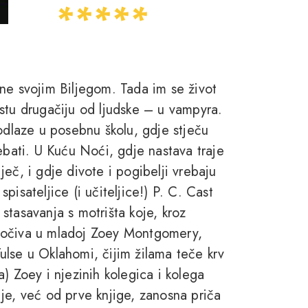
ne svojim Biljegom. Tada im se život
stu drugačiju od ljudske – u vampyra.
 odlaze u posebnu školu, gdje stječu
ebati. U Kuću Noći, gdje nastava traje
eč, i gdje divote i pogibelji vrebaju
isateljice (i učiteljice!) P. C. Cast
stasavanja s motrišta koje, kroz
počiva u mladoj Zoey Montgomery,
lse u Oklahomi, čijim žilama teče krv
) Zoey i njezinih kolegica i kolega
t je, već od prve knjige, zanosna priča