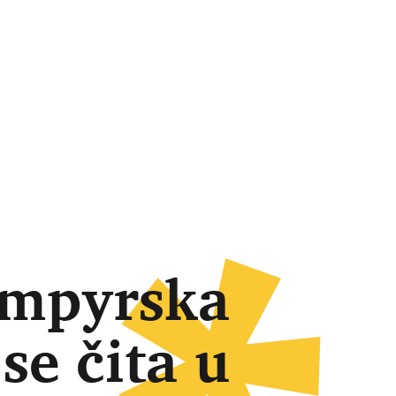
ampyrska
se čita u