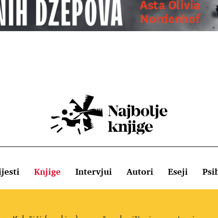
jesti
Knjige
Intervjui
Autori
Eseji
Psi
ištenja
Pravila o kolačićima
Pravila privatnosti
Impressum