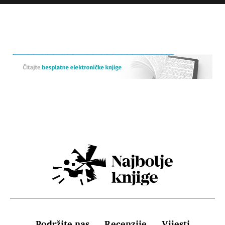
Podržite nas
Recenzije
Vijesti