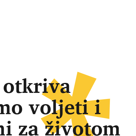
 otkriva
o voljeti i
ni za životom