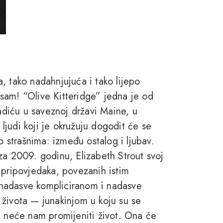
, tako nadahnjujuća i tako lijepo
sam! “Olive Kitteridge” jedna je od
radiću u saveznoj državi Maine, u
 ljudi koji je okružuju dogodit će se
o strašnima: između ostalog i ljubav.
za 2009. godinu, Elizabeth Strout svoj
 pripovjedaka, povezanih istim
nadasve kompliciranom i nadasve
 života — junakinjom u koju su se
dge neće nam promijeniti život. Ona će