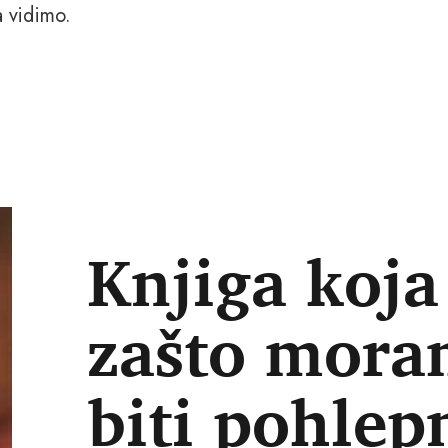
a vidimo.
Knjiga koja
zašto moram
biti pohlep