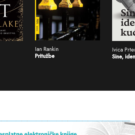
Ian Rankin
Ivica Prte
Pritužbe
Sine, ide