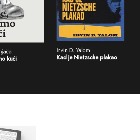
Irvin D. Yalom
njača
Kad je Nietzsche plakao
mo kući