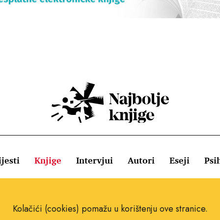
jesti
Knjige
Intervjui
Autori
Eseji
Psi
ištenja
Pravila o kolačićima
Pravila privatnosti
Impressum
Kolačići (cookies) pomažu u korištenju ove stranice.