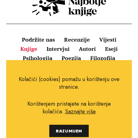
Podržite nas
Recenzije
Vijesti
Knjige
Intervjui
Autori
Eseji
Psihologija
Poezija
Filozofija
Uvjeti korištenja
Pravila o kolačićima
Kolačići (cookies) pomažu u korištenju ove
Pravila privatnosti
Impressum
Kontakt
stranice.
Korištenjem pristajete na korištenje
kolačića.
Saznajte više
Copyright © 2010.-2021. najboljeknjige.com.
RAZUMIJEM
Sva prava pridržana.