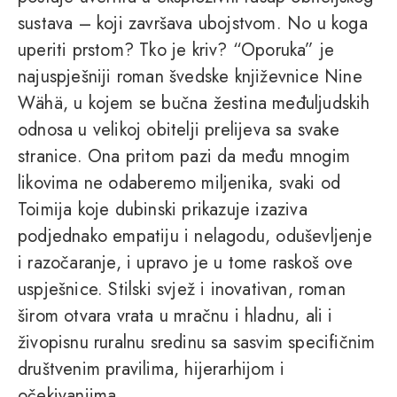
sustava – koji završava ubojstvom. No u koga
uperiti prstom? Tko je kriv? “Oporuka” je
najuspješniji roman švedske književnice Nine
Wähä, u kojem se bučna žestina međuljudskih
odnosa u velikoj obitelji prelijeva sa svake
stranice. Ona pritom pazi da među mnogim
likovima ne odaberemo miljenika, svaki od
Toimija koje dubinski prikazuje izaziva
podjednako empatiju i nelagodu, oduševljenje
i razočaranje, i upravo je u tome raskoš ove
uspješnice. Stilski svjež i inovativan, roman
širom otvara vrata u mračnu i hladnu, ali i
živopisnu ruralnu sredinu sa sasvim specifičnim
društvenim pravilima, hijerarhijom i
očekivanjima.