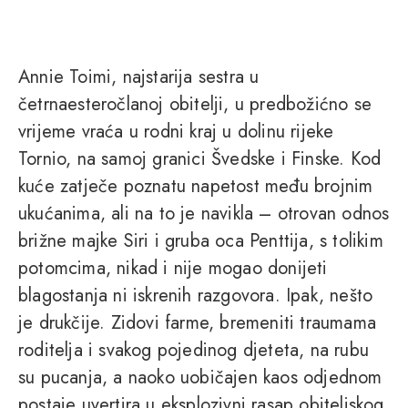
Annie Toimi, najstarija sestra u
četrnaesteročlanoj obitelji, u predbožićno se
vrijeme vraća u rodni kraj u dolinu rijeke
Tornio, na samoj granici Švedske i Finske. Kod
kuće zatječe poznatu napetost među brojnim
ukućanima, ali na to je navikla – otrovan odnos
brižne majke Siri i gruba oca Penttija, s tolikim
potomcima, nikad i nije mogao donijeti
blagostanja ni iskrenih razgovora. Ipak, nešto
je drukčije. Zidovi farme, bremeniti traumama
roditelja i svakog pojedinog djeteta, na rubu
su pucanja, a naoko uobičajen kaos odjednom
postaje uvertira u eksplozivni rasap obiteljskog