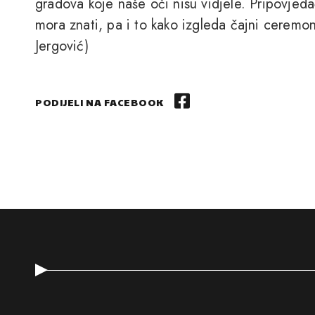
gradova koje naše oči nisu vidjele. Pripovjed
mora znati, pa i to kako izgleda čajni ceremoni
Jergović)
PODIJELI NA FACEBOOK