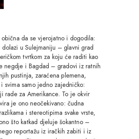
o obična da se vjerojatno i dogodila:
 dolazi u Sulejmaniju – glavni grad
ričkom tvrtkom za koju će raditi kao
e negdje i Bagdad – gradovi iz ratnih
 njih pustinja, zaraćena plemena,
, i svima samo jedno zajedničko:
 rade za Amerikance. To je okvir
kvira je ono neočekivano: čudna
 razlikama i stereotipima svake vrste,
– ono što katkad djeluje šokantno –
ego reportažu iz iračkih zabiti i iz