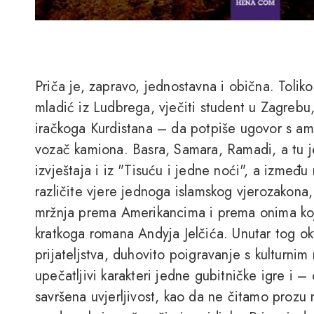
Priča je, zapravo, jednostavna i obična. Tolik
mladić iz Ludbrega, vječiti student u Zagrebu,
iračkoga Kurdistana – da potpiše ugovor s ame
vozač kamiona. Basra, Samara, Ramadi, a tu j
izvještaja i iz "Tisuću i jedne noći", a između
različite vjere jednoga islamskog vjerozakona
mržnja prema Amerikancima i prema onima koji
kratkoga romana Andyja Jelčića. Unutar tog o
prijateljstva, duhovito poigravanje s kulturnim
upečatljivi karakteri jedne gubitničke igre i 
savršena uvjerljivost, kao da ne čitamo prozu n