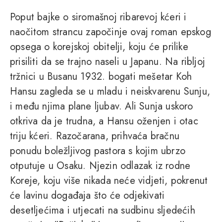
Poput bajke o siromašnoj ribarevoj kćeri i
naočitom strancu započinje ovaj roman epskog
opsega o korejskoj obitelji, koju će prilike
prisiliti da se trajno naseli u Japanu. Na ribljoj
tržnici u Busanu 1932. bogati mešetar Koh
Hansu zagleda se u mladu i neiskvarenu Sunju,
i među njima plane ljubav. Ali Sunja uskoro
otkriva da je trudna, a Hansu oženjen i otac
triju kćeri. Razočarana, prihvaća bračnu
ponudu boležljivog pastora s kojim ubrzo
otputuje u Osaku. Njezin odlazak iz rodne
Koreje, koju više nikada neće vidjeti, pokrenut
će lavinu događaja što će odjekivati
desetljećima i utjecati na sudbinu sljedećih