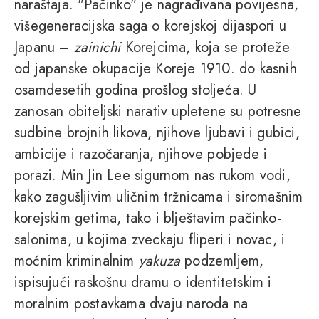
naraštaja. "Pačinko" je nagrađivana povijesna,
višegeneracijska saga o korejskoj dijaspori u
Japanu –
zainichi
Korejcima, koja se proteže
od japanske okupacije Koreje 1910. do kasnih
osamdesetih godina prošlog stoljeća. U
zanosan obiteljski narativ upletene su potresne
sudbine brojnih likova, njihove ljubavi i gubici,
ambicije i razočaranja, njihove pobjede i
porazi. Min Jin Lee sigurnom nas rukom vodi,
kako zagušljivim uličnim tržnicama i siromašnim
korejskim getima, tako i blještavim pačinko-
salonima, u kojima zveckaju fliperi i novac, i
moćnim kriminalnim
yakuza
podzemljem,
ispisujući raskošnu dramu o identitetskim i
moralnim postavkama dvaju naroda na