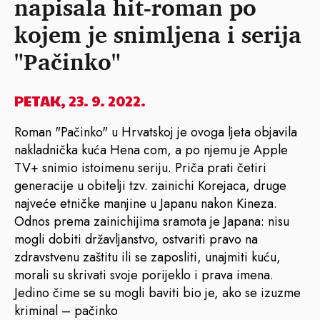
napisala hit-roman po
kojem je snimljena i serija
"Pačinko"
PETAK, 23. 9. 2022.
Roman "Pačinko" u Hrvatskoj je ovoga ljeta objavila
nakladnička kuća Hena com, a po njemu je Apple
TV+ snimio istoimenu seriju. Priča prati četiri
generacije u obitelji tzv. zainichi Korejaca, druge
najveće etničke manjine u Japanu nakon Kineza.
Odnos prema zainichijima sramota je Japana: nisu
mogli dobiti državljanstvo, ostvariti pravo na
zdravstvenu zaštitu ili se zaposliti, unajmiti kuću,
morali su skrivati svoje porijeklo i prava imena.
Jedino čime se su mogli baviti bio je, ako se izuzme
kriminal – pačinko