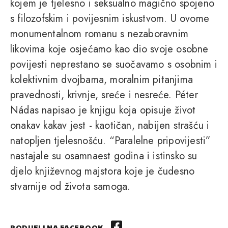
kojem je tjelesno i seksualno magično spojeno
s filozofskim i povijesnim iskustvom. U ovome
monumentalnom romanu s nezaboravnim
likovima koje osjećamo kao dio svoje osobne
povijesti neprestano se suočavamo s osobnim i
kolektivnim dvojbama, moralnim pitanjima
pravednosti, krivnje, sreće i nesreće. Péter
Nádas napisao je knjigu koja opisuje život
onakav kakav jest - kaotičan, nabijen strašću i
natopljen tjelesnošću. “Paralelne pripovijesti”
nastajale su osamnaest godina i istinsko su
djelo književnog majstora koje je čudesno
stvarnije od života samoga.
PODIJELI NA FACEBOOK