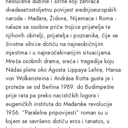
neslućene dubine i širine koji zahvaća
dvadesetostoljetnu povijest srednjoeuropskih
naroda - Mađara, Židova, Nijemaca i Roma -
nalaze se osobne priče trojice prijatelja te
njihovih obitelji, prijatelja i poznanika, čije se
životne silnice dotiču na najneobičnijim
mjestima i u najneočekivanijim situacijama.
Mreža osobnih drama, sreća i tragedija koju
Nádas plete oko Ágosta Lippaya Lehra, Hansa
von Wolkensteina i Andrása Rotta gusta je i
proteže se od Berlina 1989. do Budimpešte
prije rata pa preko nacističkih logora i
eugeničkih instituta do Mađarske revolucije
1956. “Paralelne pripovijesti” roman su u
kojem se savršeno dotiču eros i tanatos, u