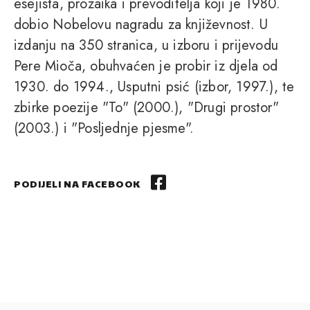
esejista, prozaika i prevoditelja koji je 1980.
dobio Nobelovu nagradu za književnost. U
izdanju na 350 stranica, u izboru i prijevodu
Pere Mioča, obuhvaćen je probir iz djela od
1930. do 1994., Usputni psić (izbor, 1997.), te
zbirke poezije "To" (2000.), "Drugi prostor"
(2003.) i "Posljednje pjesme".
PODIJELI NA FACEBOOK