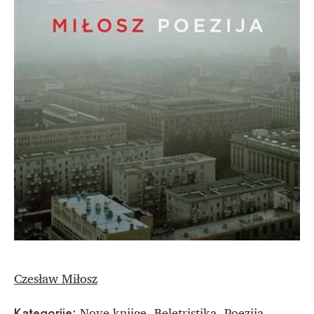
Czesław Miłosz
Nove knjige
Beletristika
Poezija
Kategorije:
,
,