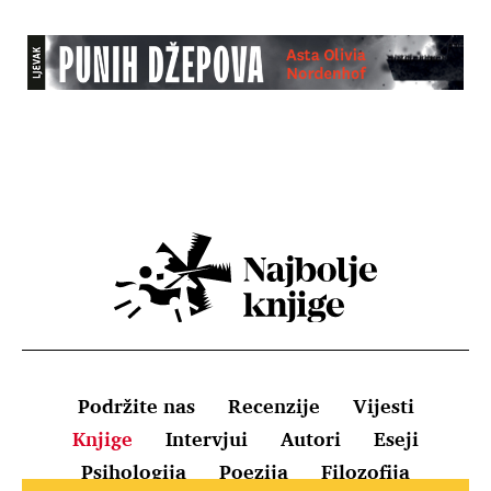
Podržite nas
Recenzije
Vijesti
Knjige
Intervjui
Autori
Eseji
Psihologija
Poezija
Filozofija