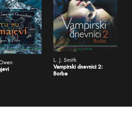
L. J. Smith
 Owen
Vampirski dnevnici 2:
jevi
Borba