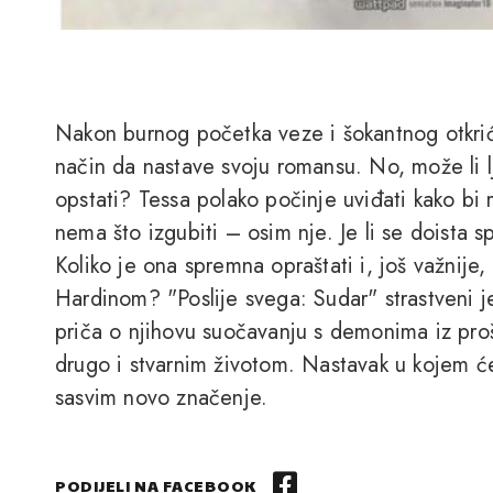
Nakon burnog početka veze i šokantnog otkrić
način da nastave svoju romansu. No, može li l
opstati? Tessa polako počinje uviđati kako bi
nema što izgubiti – osim nje. Je li se doista 
Koliko je ona spremna opraštati i, još važnije, 
Hardinom? "Poslije svega: Sudar" strastveni j
priča o njihovu suočavanju s demonima iz proš
drugo i stvarnim životom. Nastavak u kojem ć
sasvim novo značenje.
PODIJELI NA FACEBOOK