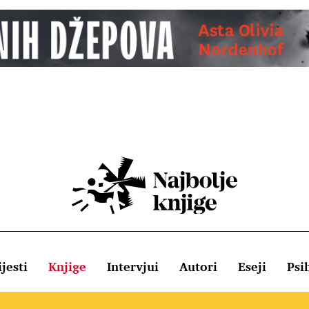
jesti
Knjige
Intervjui
Autori
Eseji
Psi
ištenja
Pravila o kolačićima
Pravila privatnosti
Impressum