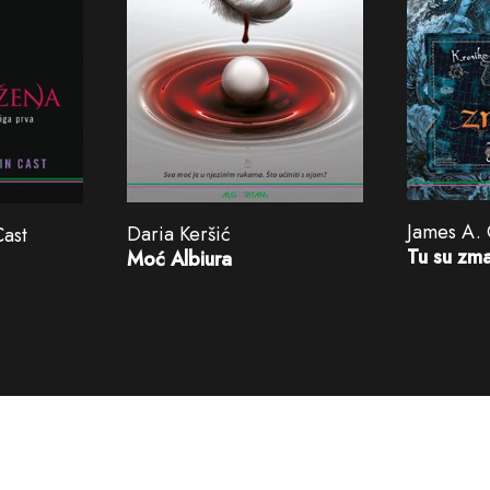
James A.
Daria Keršić
Cast
Tu su zma
Moć Albiura