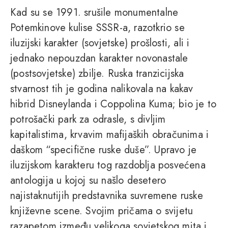
Kad su se 1991. srušile monumentalne
Potemkinove kulise SSSR-a, razotkrio se
iluzijski karakter (sovjetske) prošlosti, ali i
jednako nepouzdan karakter novonastale
(postsovjetske) zbilje. Ruska tranzicijska
stvarnost tih je godina nalikovala na kakav
hibrid Disneylanda i Coppolina Kuma; bio je to
potrošački park za odrasle, s divljim
kapitalistima, krvavim mafijaških obračunima i
daškom “specifične ruske duše”. Upravo je
iluzijskom karakteru tog razdoblja posvećena
antologija u kojoj su našlo desetero
najistaknutijih predstavnika suvremene ruske
književne scene. Svojim pričama o svijetu
razapetom između velikoga sovjetskog mita i